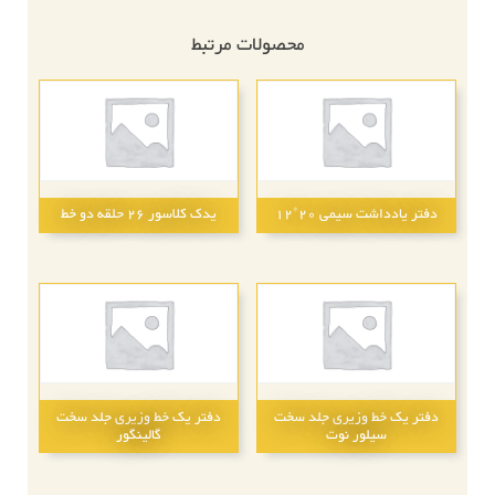
محصولات مرتبط
دفتر یادداشت سیمی 20*12
یدک کلاسور 26 حلقه دو خط
دفتر یک خط وزیری جلد سخت
دفتر یک خط وزیری جلد سخت
سیلور نوت
گالینگور