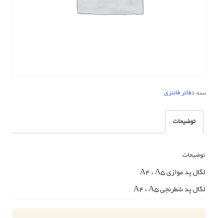
دفاتر فانتزی
دسته:
توضیحات
توضیحات
لگال پد موازی A4 ، A5
لگال پد شطرنجی A4 ، A5