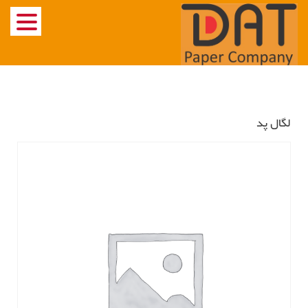
Ski
t
conten
لگال پد