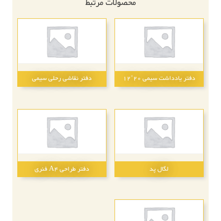
محصولات مرتبط
دفتر یادداشت سیمی 20*12
دفتر نقاشی رحلی سیمی
لگال پد
دفتر طراحی A4 فنری