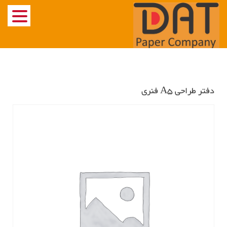
Ski
t
conten
دفتر طراحی A5 فنری