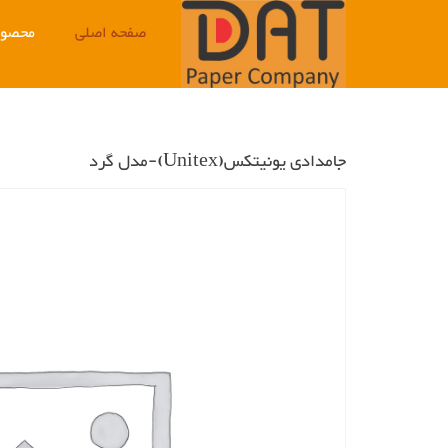
Ski
صفحه اصلی
محصول
t
conten
جامدادی یونیتکس(Unitex)-مدل گرد