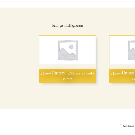
محصولات مرتبط
جامدادی یونیتکس(Unitex)-مدل
جامدادی یونیتکس(Unitex)-مدل
ی
هودی
شده‌اند
*