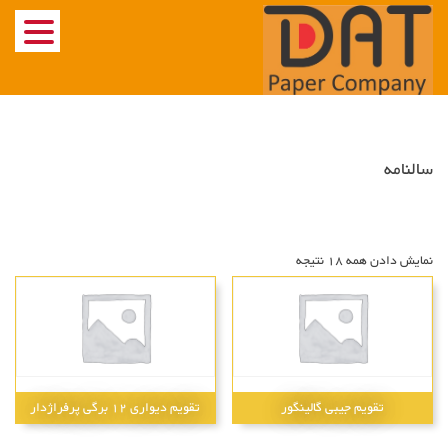
Ski
t
conten
سالنامه
نمایش دادن همه 18 نتیجه
تقویم جیبی گالینگور
تقویم دیواری 12 برگی پرفراژدار