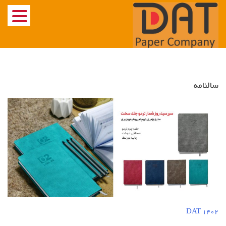
Ski
t
conten
سالنامه
DAT 1402
راهبری