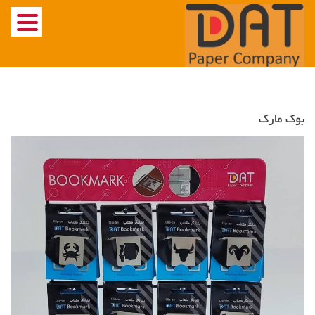
Ski
t
conten
بوک مارک